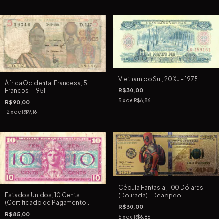
Vietnam do Sul, 20 Xu - 1975
África Ocidental Francesa, 5
Francos - 1951
R$30,00
5
x de
R$6,86
R$90,00
12
x de
R$9,16
Cédula Fantasia , 100 Dólares
Estados Unidos, 10 Cents
(Dourada) - Deadpool
(Certificado de Pagamento
R$30,00
Militar) - 1954-1958
R$85,00
5
x de
R$6,86