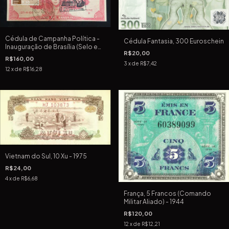
Cédula de Campanha Política -
Cédula Fantasia, 300 Euroschein
Inauguração de Brasília (Selo e
R$20,00
Carimbo dos Correios)
R$160,00
3
x de
R$7,42
12
x de
R$16,28
Vietnam do Sul, 10 Xu - 1975
R$24,00
4
x de
R$6,68
França, 5 Francos (Comando
Militar Aliado) - 1944
R$120,00
12
x de
R$12,21