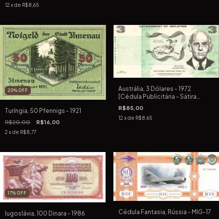
12
x de
R$8,65
Austrália, 3 Dólares - 1972
20
%
OFF
[Cédula Publicitária - Sátira
Política]
R$85,00
Turíngia, 50 Pfennigs - 1921
12
x de
R$8,65
R$20,00
R$16,00
2
x de
R$8,77
17
%
OFF
Cédula Fantasia, Rússia - MIG-17
Iugoslávia, 100 Dinara - 1986