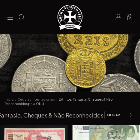
0
Início
.
Cédulas Internacionais
.
Extintos, Fantasia, Cheques & Não
Reconhecidos pela ONU
 Fantasia, Cheques & Não Reconhecidos pela ONU
FILTRAR