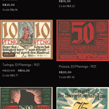
R$15,00
R$25,00
2
x de
R$8,22
4
x de
R$6,96
20
%
OFF
Turíngia, 10 Pfennigs - 1921
Prússia, 50 Pfennigs - 1921
R$20,00
R$16,00
R$20,00
2
x de
R$8,77
3
x de
R$7,42