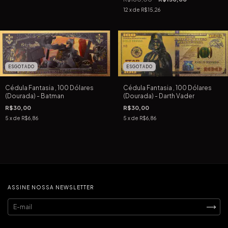
12
x de
R$15,26
ESGOTADO
ESGOTADO
Cédula Fantasia , 100 Dólares
Cédula Fantasia , 100 Dólares
(Dourada) - Batman
(Dourada) - Darth Vader
R$30,00
R$30,00
5
x de
R$6,86
5
x de
R$6,86
ASSINE NOSSA NEWSLETTER