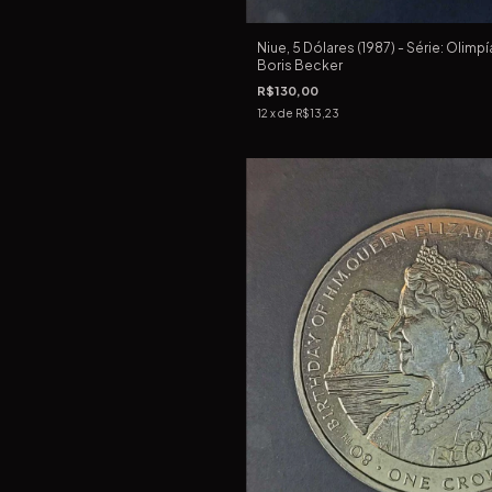
Niue, 5 Dólares (1987) - Série: Olimp
Boris Becker
R$130,00
12
x de
R$13,23