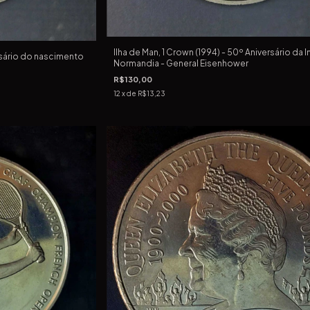
Ilha de Man, 1 Crown (1994) - 50º Aniversário da 
ersário do nascimento
Normandia - General Eisenhower
R$130,00
12
x de
R$13,23