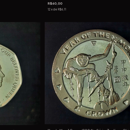
R$60,00
12
x de
R$6,11