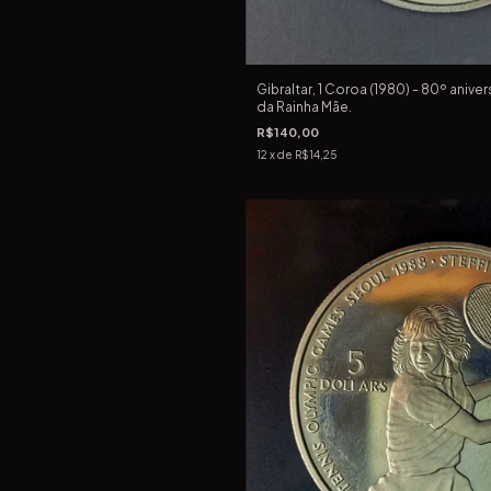
Gibraltar, 1 Coroa (1980) - 80º aniv
da Rainha Mãe.
R$140,00
12
x de
R$14,25