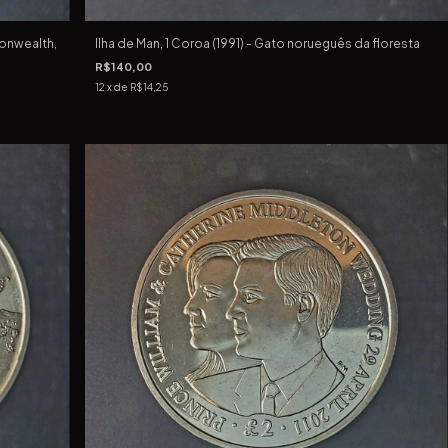
monwealth,
Ilha de Man, 1 Coroa (1991) - Gato norueguês da floresta
R$140,00
12
x de
R$14,25