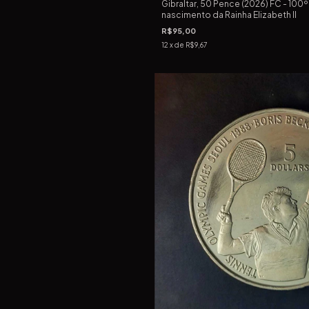
Gibraltar, 50 Pence (2026) FC - 100º
nascimento da Rainha Elizabeth II
R$95,00
12
x de
R$9,67