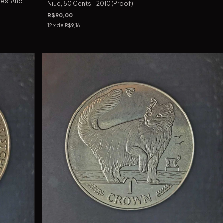
nês, Ano
Niue, 50 Cents - 2010 (Proof)
R$90,00
12
x de
R$9,16