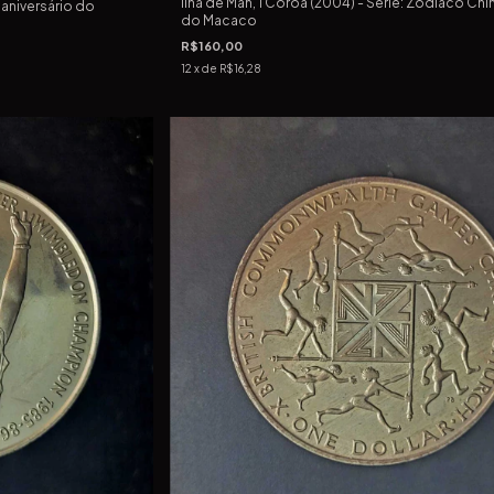
Ilha de Man, 1 Coroa (2004) - Série: Zodíaco Chi
 aniversário do
do Macaco
R$160,00
12
x de
R$16,28