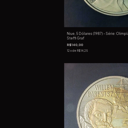
Niue, 5 Dólares (1987) - Série: Olimp
Steffi Graf
R$140,00
12
x de
R$14,25