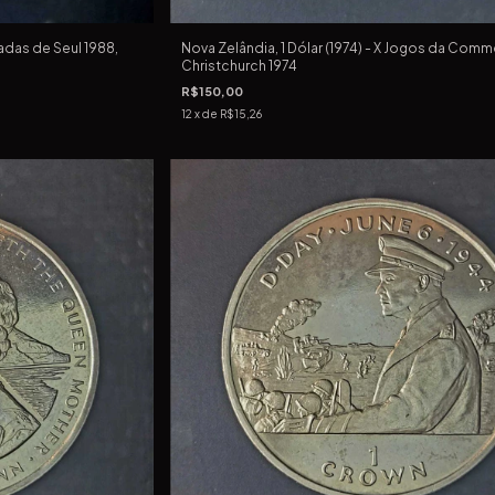
íadas de Seul 1988,
Nova Zelândia, 1 Dólar (1974) - X Jogos da Com
Christchurch 1974
R$150,00
12
x de
R$15,26