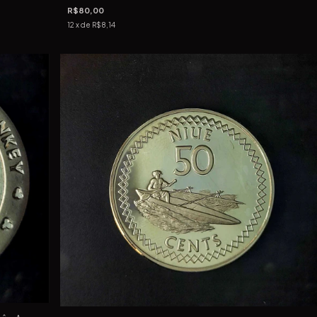
R$80,00
12
x de
R$8,14