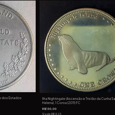
rie dos Estados
Ilha Nightingale (Ascensão e Tristão da Cunha S
Helena), 1 Coroa (2011) FC
R$130,00
12
x de
R$13,23