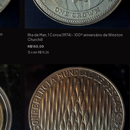
do
Ilha de Man, 1 Coroa (1974) - 100º aniversário de Winston
Churchill
R$150,00
12
x de
R$15,26