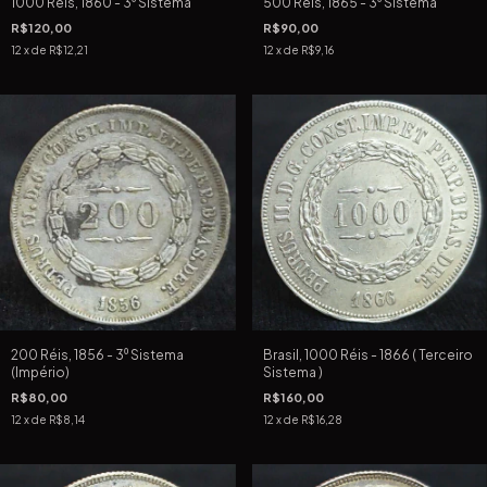
1000 Réis, 1860 - 3⁰ Sistema
500 Réis, 1865 - 3⁰ Sistema
R$120,00
R$90,00
12
x de
R$12,21
12
x de
R$9,16
200 Réis, 1856 - 3⁰ Sistema
Brasil, 1000 Réis - 1866 ( Terceiro
(Império)
Sistema )
R$80,00
R$160,00
12
x de
R$8,14
12
x de
R$16,28