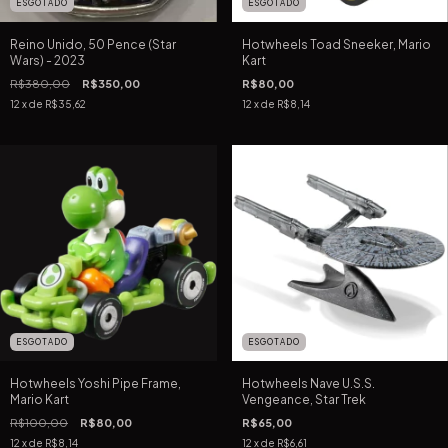
ESGOTADO
ESGOTADO
Reino Unido, 50 Pence (Star
Hotwheels Toad Sneeker, Mario
Wars) - 2023
Kart
R$380,00
R$350,00
R$80,00
12
x de
R$35,62
12
x de
R$8,14
ESGOTADO
ESGOTADO
Hotwheels Yoshi Pipe Frame,
Hotwheels Nave U.S.S.
Mario Kart
Vengeance, Star Trek
R$100,00
R$80,00
R$65,00
12
x de
R$8,14
12
x de
R$6,61