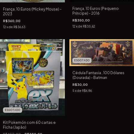
França, 10 Euros (Pequeno
França, 10 Euros (Mickey Mouse) -
Príncipe) - 2016
2023
R$350,00
R$360,00
12
x de
R$35,62
12
x de
R$36,63
ESGOTADO
Cédula Fantasia , 100 Dólares
(Dourada) - Batman
R$30,00
5
x de
R$6,86
ESGOTADO
Kit Pokemón com 60 cartas e
Ficha (Japão)