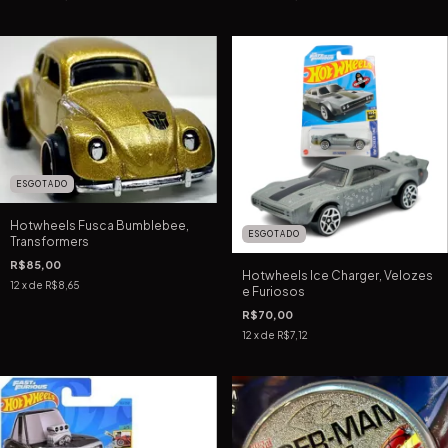
ESGOTADO
Hotwheels Fusca Bumblebee,
ESGOTADO
Transformers
R$85,00
Hotwheels Ice Charger, Velozes
12
x de
R$8,65
e Furiosos
R$70,00
12
x de
R$7,12