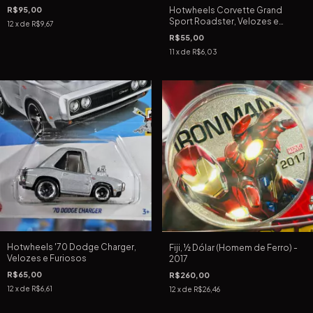
Hotwheels Corvette Grand
R$95,00
Sport Roadster, Velozes e
12
x de
R$9,67
Furiosos
R$55,00
11
x de
R$6,03
Hotwheels '70 Dodge Charger,
Fiji, ½ Dólar (Homem de Ferro) -
Velozes e Furiosos
2017
R$65,00
R$260,00
12
x de
R$6,61
12
x de
R$26,46