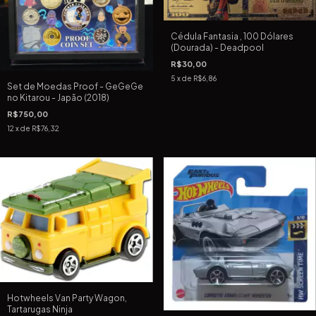
Cédula Fantasia , 100 Dólares
(Dourada) - Deadpool
R$30,00
5
x de
R$6,86
Set de Moedas Proof - GeGeGe
no Kitarou - Japão (2018)
R$750,00
12
x de
R$76,32
Hotwheels Van Party Wagon,
Tartarugas Ninja