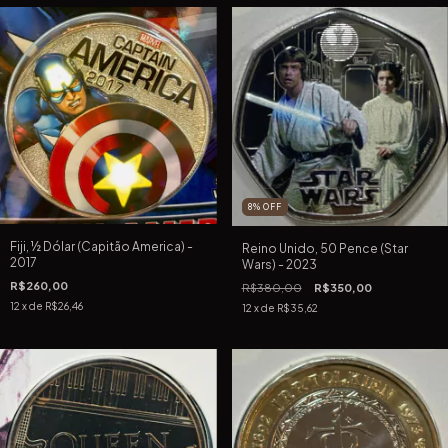
8
%
OFF
Fiji, ½ Dólar (Capitão America) -
Reino Unido, 50 Pence (Star
2017
Wars) - 2023
R$260,00
R$380,00
R$350,00
12
x de
R$26,46
12
x de
R$35,62