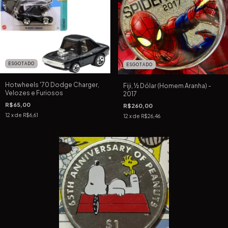
ESGOTADO
ESGOTADO
Hotwheels '70 Dodge Charger,
Fiji, ½ Dólar (Homem Aranha) -
Velozes e Furiosos
2017
R$65,00
R$260,00
12
x de
R$6,61
12
x de
R$26,46