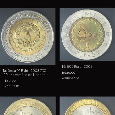
Irã, 500 Rials - 2005
Tailândia, 10 Baht - 2008 (FC)
R$20,00
120.º aniversário do Hospital
3
x de
R$7,42
Siriraj
R$30,00
5
x de
R$6,86