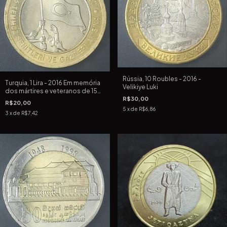
Rússia, 10 Roubles - 2016 -
Turquia, 1 Lira - 2016 Em memória
Velikiye Luki
dos mártires e veteranos de 15
de julho de 2016
R$30,00
R$20,00
5
x de
R$6,86
3
x de
R$7,42