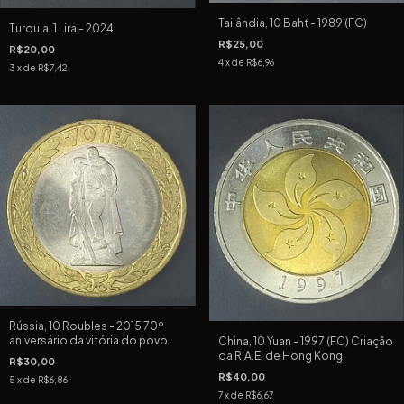
Tailândia, 10 Baht - 1989 (FC)
Turquia, 1 Lira - 2024
R$25,00
R$20,00
4
x de
R$6,96
3
x de
R$7,42
Rússia, 10 Roubles - 2015 70º
aniversário da vitória do povo
China, 10 Yuan - 1997 (FC) Criação
soviético na Grande Guerra
da R.A.E. de Hong Kong
R$30,00
Patriótica de 1941-1945
R$40,00
5
x de
R$6,86
7
x de
R$6,67