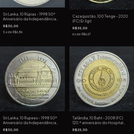
Sri Lanka, 10 Rúpias - 1998 50º
Cazaquistão, 100 Tenge - 2020
Aniversário da Independência
(FC) Er Jigit
do Império Britânico
R$30,00
R$35,00
5
x de
R$6,86
6
x de
R$6,67
Sri Lanka, 10 Rupees - 1998 50º
Tailândia, 10 Baht - 2008 (FC)
Aniversário da Independência
120.º aniversário do Hospital
do Império Britânico
Siriraj
R$30,00
R$25,00