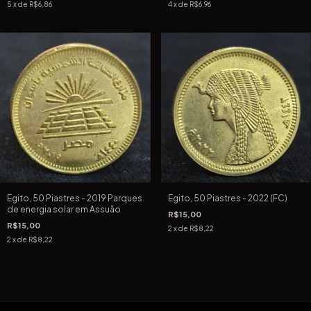
5
x de
R$6,86
4
x de
R$6,96
Egito, 50 Piastres - 2019 Parques
Egito, 50 Piastres - 2022 (FC)
de energia solar em Assuão
R$15,00
R$15,00
2
x de
R$8,22
2
x de
R$8,22