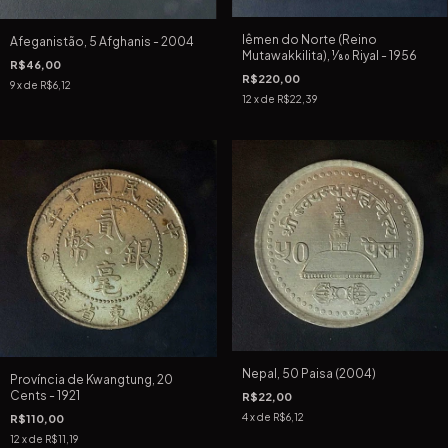
Iêmen do Norte (Reino
Afeganistão, 5 Afghanis - 2004
Mutawakkilita), 1⁄80 Riyal - 1956
R$46,00
R$220,00
9
x de
R$6,12
12
x de
R$22,39
Nepal, 50 Paisa (2004)
Província de Kwangtung, 20
Cents - 1921
R$22,00
4
x de
R$6,12
R$110,00
12
x de
R$11,19