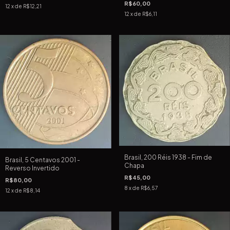
R$60,00
12
x de
R$12,21
12
x de
R$6,11
Brasil, 200 Réis 1938 - Fim de
Brasil, 5 Centavos 2001 -
Chapa
Reverso Invertido
R$45,00
R$80,00
8
x de
R$6,57
12
x de
R$8,14