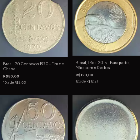
Brasil, 1 Real 2015 - Basquete,
Brasil, 20 Centavos 1970 - Fim de
Mão com 6 Dedos
Chapa
R$120,00
R$50,00
12
x de
R$12,21
10
x de
R$6,03