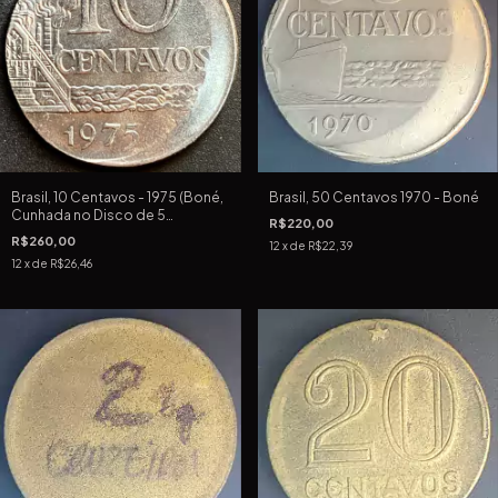
Brasil, 10 Centavos - 1975 (Boné,
Brasil, 50 Centavos 1970 - Boné
Cunhada no Disco de 5
R$220,00
Centavos)
R$260,00
12
x de
R$22,39
12
x de
R$26,46