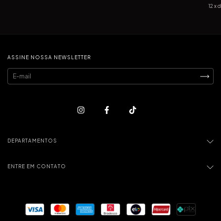
500
12
x 
Desc
(Pol
ASSINE NOSSA NEWSLETTER
DEPARTAMENTOS
ENTRE EM CONTATO