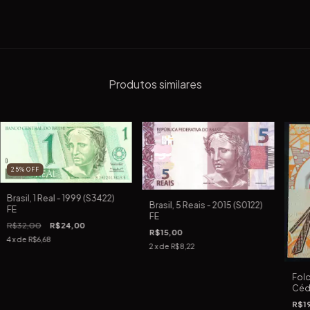
Produtos similares
25
%
OFF
Brasil, 1 Real - 1999 (S3422)
Brasil, 5 Reais - 2015 (S0122)
FE
FE
R$32,00
R$24,00
R$15,00
4
x de
R$6,68
2
x de
R$8,22
Fold
Cédu
Rea
R$1