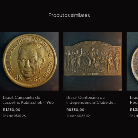
Produtos similares
Brasil, Campanha de
Brasil, Centenário da
Bras
Juscelino Kubitschek - 1965
Independência (Clube de
Pedr
Engenharia do RJ) - 1922
R$150,00
R$350,00
R$3
12
x de
R$15,26
12
x de
R$35,62
12
x 