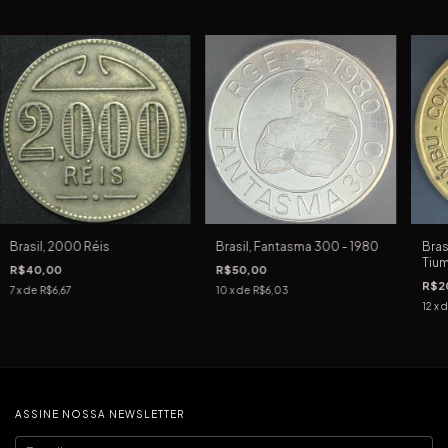
Brasil, Fantasma 300 - 1980
Bras
Brasil, 2000 Réis
Tium
R$50,00
R$40,00
R$2
10
x de
R$6,03
7
x de
R$6,67
12
x 
ASSINE NOSSA NEWSLETTER