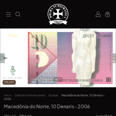
0
13
%
OFF
Início
.
Cédulas Internacionais
.
Europa
.
Macedônia do Norte, 10 Denaris -
2006
Macedônia do Norte, 10 Denaris - 2006