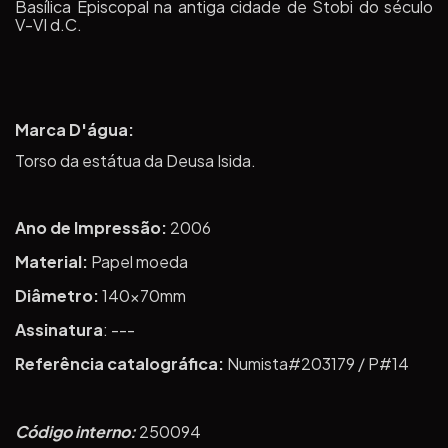
Basílica Episcopal na antiga cidade de Stobi do século
V-VI d.C.
Marca D'água:
Torso da estátua da Deusa Isida.
Ano de Impressão:
2006
Material:
Papel moeda
Diâmetro:
140x70mm
Assinatura
: ---
Referência catalográfica:
Numista#203179 / P#14
Código interno:
250094