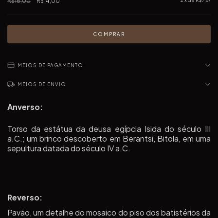
R$16,00
R$14,00
2
x de
R$7,67
MEIOS DE PAGAMENTO
MEIOS DE ENVIO
Anverso:
Torso da estátua da deusa egípcia Isida do século III
a.C.; um brinco descoberto em Berantsi, Bitola, em uma
sepultura datada do século IV a.C.
Reverso:
Pavão, um detalhe do mosaico do piso dos batistérios da