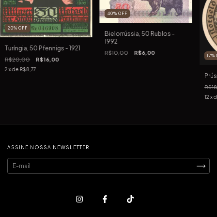
40
%
OFF
20
%
OFF
Bielorrússia, 50 Rublos -
1992
Turíngia, 50 Pfennigs - 1921
R$10,00
R$6,00
17
%
R$20,00
R$16,00
2
x de
R$8,77
Prús
R$1
12
x 
ASSINE NOSSA NEWSLETTER