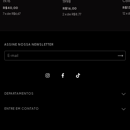
Col
1976
1998
R$1
R$40,00
R$16,00
12
x 
7
x de
R$6,67
2
x de
R$8,77
ASSINE NOSSA NEWSLETTER
DEPARTAMENTOS
ENTRE EM CONTATO