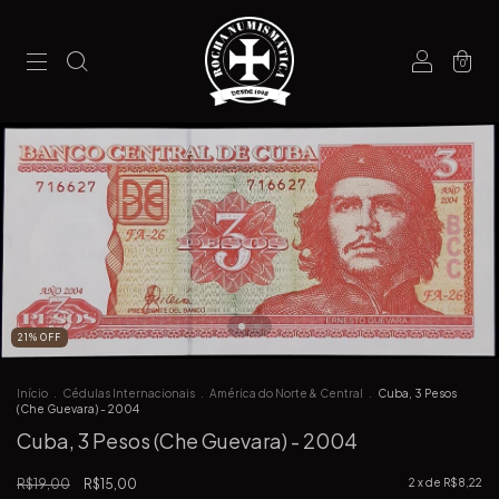
0
21
%
OFF
Início
.
Cédulas Internacionais
.
América do Norte & Central
.
Cuba, 3 Pesos
(Che Guevara) - 2004
Cuba, 3 Pesos (Che Guevara) - 2004
R$19,00
R$15,00
2
x de
R$8,22